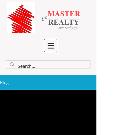
MASTER
go
​
​
REALTY
your realty gate
Blog