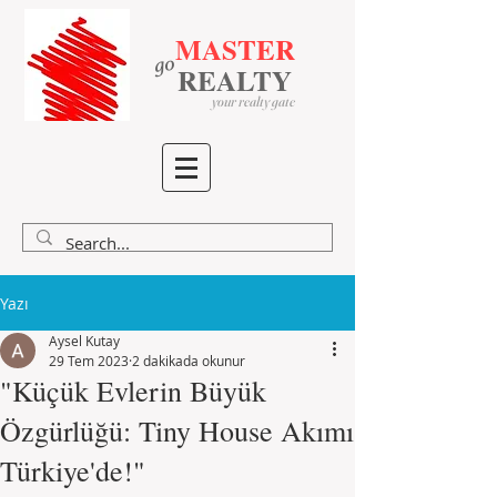
MASTER
go
​
​
REALTY
your realty gate
Yazı
Aysel Kutay
29 Tem 2023
2 dakikada okunur
"Küçük Evlerin Büyük
Özgürlüğü: Tiny House Akımı
Türkiye'de!"