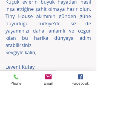
Küçük evlerin büyük hayatları nasıl 
inşa ettiğine şahit olmaya hazır olun. 
Tiny House akımının günden güne 
büyüdüğü Türkiye'de, siz de 
yaşamınızı daha anlamlı ve özgür 
kılan bu harika dünyaya adım 
atabilirsiniz.
Sevgiyle kalın, 
Levent Kutay
#TinyHouseTasarımİpuçları
#TinyHouseFaydaları
#TinyHouseRöportajları
Phone
Email
Facebook
#SakinVeBasitYaşam
#KendinYapProjeleri
#KendiEviniziYapın
#TinyHouseTürkiyeToplulukları
#GezginYaşamStili
#ÇevreDostuYaşam
#DüşükMaliyetliEv
#YenilikçiTasarım
#KüçükEvler
#DoğaİleUyum
#MinimalistYaşam
#SürdürülebilirYaşam
#TinyHouseAkımı
#TinyHouseTürkiye